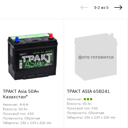
1-2 из 5
ТРАКТ Asia 50Ач
ТРАКТ ASIA 65B24L
Казахстан*
Наличие:
Ёмкость:
50 Ач
Наличие:
Пусковой ток:
450
Ёмкость:
50 Ач
Полярность:
Обратная
Пусковой ток:
450
Габариты:
236 x 129 x 220 мм
Полярность:
Обратная
Габариты:
236 x 129 x 220 мм