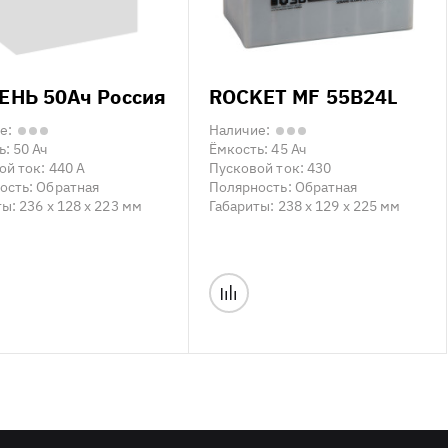
НЬ 50Ач Россия
ROCKET MF 55B24L
е:
Наличие:
ь:
50 Ач
Ёмкость:
45 Ач
ой ток:
440 А
Пусковой ток:
430
ость:
Обратная
Полярность:
Обратная
ты:
236 x 128 x 223 мм
Габариты:
238 x 129 x 225 мм