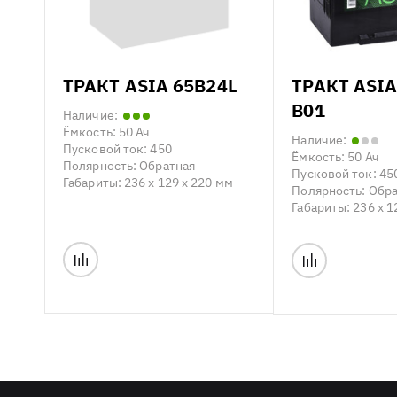
ТРАКТ ASIA 65B24L
ТРАКТ ASIA
B01
Наличие:
Ёмкость:
50 Ач
Наличие:
Пусковой ток:
450
Ёмкость:
50 Ач
Полярность:
Обратная
Пусковой ток:
45
Габариты:
236 x 129 x 220 мм
Полярность:
Обра
Габариты:
236 x 1