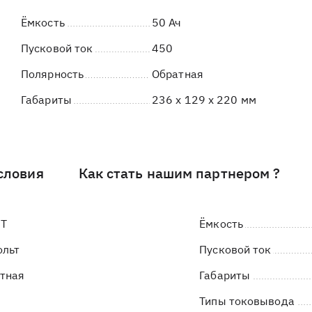
Ёмкость
50 Ач
Пусковой ток
450
Полярность
Обратная
Габариты
236 x 129 x 220 мм
словия
Как стать нашим партнером ?
КТ
Ёмкость
ольт
Пусковой ток
тная
Габариты
Типы токовывода