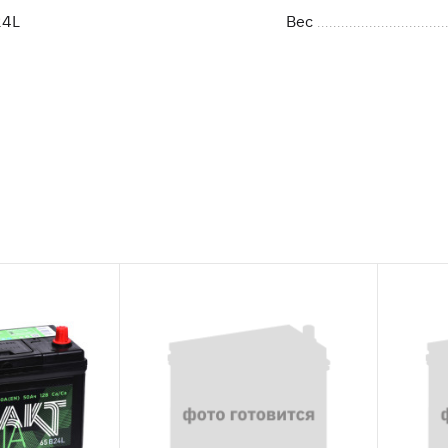
24L
Вес