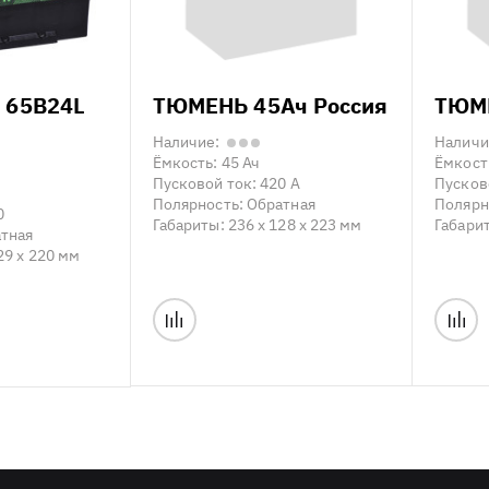
 65B24L
ТЮМЕНЬ 45Ач Россия
ТЮМЕ
Наличие:
Наличи
Ёмкость:
45 Ач
Ёмкост
Пусковой ток:
420 А
Пусков
Полярность:
Обратная
Полярн
0
Габариты:
236 x 128 x 223 мм
Габари
тная
29 x 220 мм