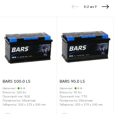
1-2 из 7
BARS 100.0 L5
BARS 90.0 L5
Наличие:
Наличие:
Ёмкость:
100 Ач
Ёмкость:
90 Ач
Пусковой ток:
800
Пусковой ток:
770
Полярность:
Обратная
Полярность:
Обратная
Габариты:
353 x 175 x 190 мм
Габариты:
353 x 175 x 190 мм