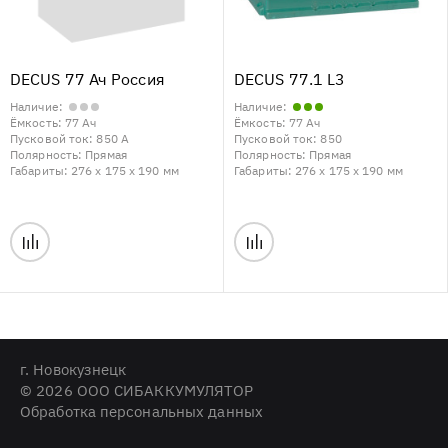
DECUS 77 Ач Россия
DECUS 77.1 L3
Наличие:
Наличие:
Ёмкость:
77 Ач
Ёмкость:
77 Ач
Пусковой ток:
850 А
Пусковой ток:
850
Полярность:
Прямая
Полярность:
Прямая
Габариты:
276 x 175 x 190 мм
Габариты:
276 x 175 x 190 мм
г. Новокузнецк
© 2026 ООО СИБАККУМУЛЯТОР
Обработка персональных данных