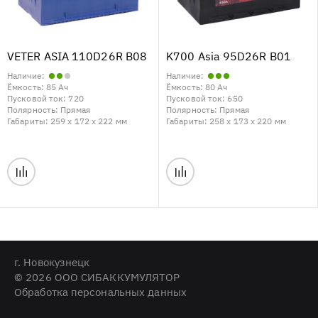
VETER ASIA 110D26R B08
K700 Asia 95D26R B01
Наличие:
Наличие:
Ёмкость:
85 Ач
Ёмкость:
80 Ач
Пусковой ток:
720
Пусковой ток:
650
Полярность:
Прямая
Полярность:
Прямая
Габариты:
259 x 172 x 222 мм
Габариты:
258 x 173 x 220 мм
г. Новокузнецк
© 2026 ООО СИБАККУМУЛЯТОР
Обработка персональных данных