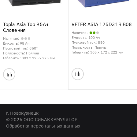
Topla Asia Top 95Ач
VETER ASIA 125D31R B08
Словения
Наличие:
Ёмкость:
100 Ач
Наличие:
Пусковой ток:
850
Ёмкость:
95 Ач
Полярность:
Прямая
Пусковой ток:
850*
Габариты:
305 x 172 x 222 мм
Полярность:
Прямая
Габариты:
303 x 175 x 225 мм
г. Новокузнецк
© 2026 ООО СИБАККУМУЛЯТОР
Обработка персональных данных