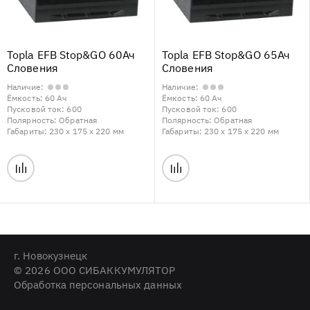
Topla EFB Stop&GO 60Ач
Topla EFB Stop&GO 65Ач
Словения
Словения
Наличие:
Наличие:
Ёмкость:
60 Ач
Ёмкость:
60 Ач
Пусковой ток:
600
Пусковой ток:
600
Полярность:
Обратная
Полярность:
Обратная
Габариты:
230 x 175 x 220 мм
Габариты:
230 x 175 x 220 мм
г. Новокузнецк
© 2026 ООО СИБАККУМУЛЯТОР
Обработка персональных данных