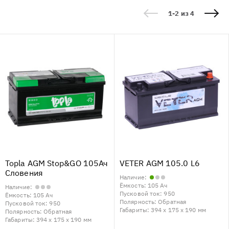
1-2 из 4
Topla AGM Stop&GO 105Ач
VETER AGM 105.0 L6
Словения
Наличие:
Ёмкость:
105 Ач
Наличие:
Пусковой ток:
950
Ёмкость:
105 Ач
Полярность:
Обратная
Пусковой ток:
950
Габариты:
394 x 175 x 190 мм
Полярность:
Обратная
Габариты:
394 x 175 x 190 мм