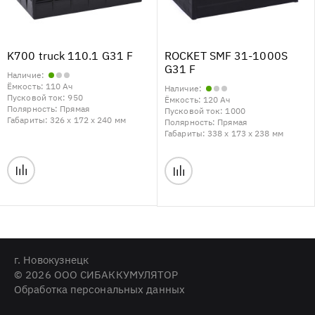
K700 truck 110.1 G31 F
ROCKET SMF 31-1000S
G31 F
Наличие:
Ёмкость:
110 Ач
Наличие:
Пусковой ток:
950
Ёмкость:
120 Ач
Полярность:
Прямая
Пусковой ток:
1000
Габариты:
326 x 172 x 240 мм
Полярность:
Прямая
Габариты:
338 x 173 x 238 мм
г. Новокузнецк
© 2026 ООО СИБАККУМУЛЯТОР
Обработка персональных данных