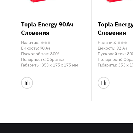
Topla Energy 90Ач
Topla Energ
Словения
Словения
Наличие:
Наличие:
Ёмкость:
90 Ач
Ёмкость:
92 Ач
Пусковой ток:
800*
Пусковой ток:
80
Полярность:
Обратная
Полярность:
Обра
Габариты:
353 x 175 x 175 мм
Габариты:
353 x 1