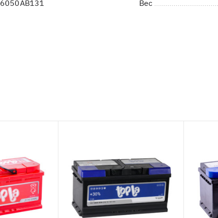
B6050AB131
Вес