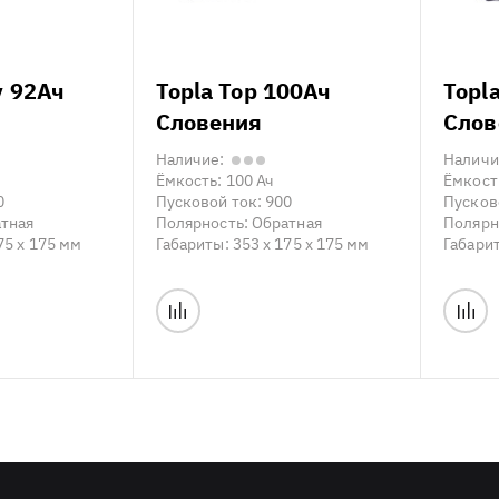
y 92Ач
Topla Top 100Ач
Topl
Словения
Слов
Наличие:
Наличи
Ёмкость:
100 Ач
Ёмкост
0
Пусковой ток:
900
Пусков
тная
Полярность:
Обратная
Полярн
75 x 175 мм
Габариты:
353 x 175 x 175 мм
Габари