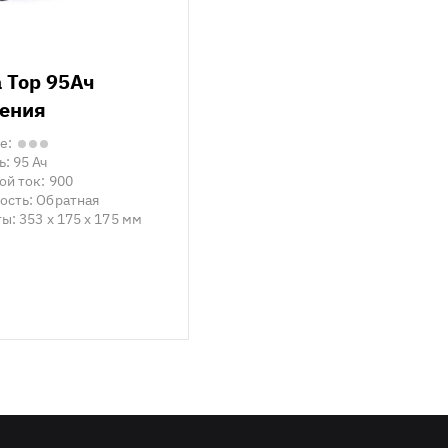
a Top 95Ач
ения
е:
ь:
95 Ач
ой ток:
900
ость:
Обратная
ты:
353 x 175 x 175 мм