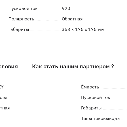
Пусковой ток
920
Полярность
Обратная
Габариты
353 x 175 x 175 мм
словия
Как стать нашим партнером ?
KY
Ёмкость
ольт
Пусковой ток
тная
Габариты
Типы токовывода